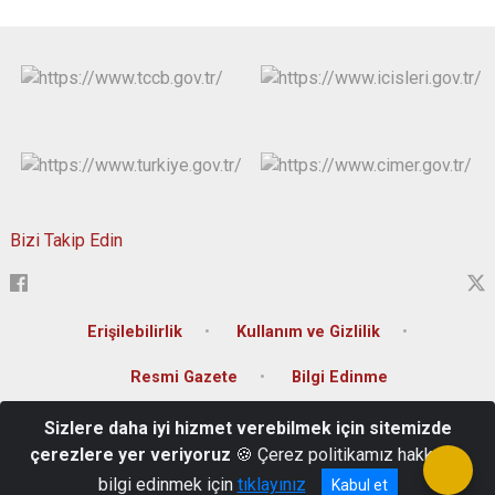
Bizi Takip Edin
Erişilebilirlik
Kullanım ve Gizlilik
Resmi Gazete
Bilgi Edinme
Sizlere daha iyi hizmet verebilmek için sitemizde
T.C. Muş Valiliği Kültür Mahallesi İstasyon Caddesi Hükümet Konağı
çerezlere yer veriyoruz
🍪 Çerez politikamız hakkında
0 436 212 10 01-02-03
bilgi edinmek için
tıklayınız
Kabul et