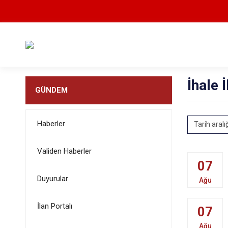
İhale İ
GÜNDEM
Haberler
Tarih aralı
Validen Haberler
07
Duyurular
Ağu
İlan Portalı
07
Ağu