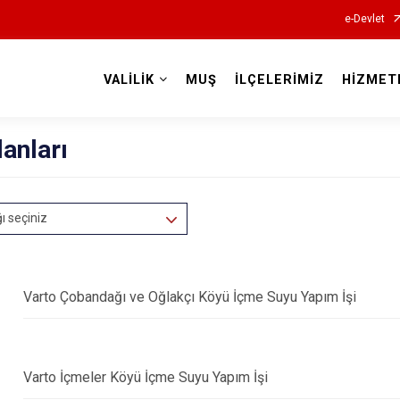
e-Devlet
VALİLİK
MUŞ
İLÇELERİMİZ
HİZMET
Valilikler
lanları
ğı seçiniz
Varto Çobandağı ve Oğlakçı Köyü İçme Suyu Yapım İşi
Varto İçmeler Köyü İçme Suyu Yapım İşi