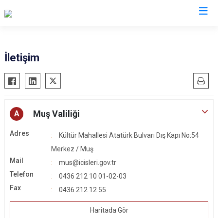
Valilikler
İletişim
Muş Valiliği
A
Adres
Kültür Mahallesi Atatürk Bulvarı Dış Kapı No:54
Merkez / Muş
Mail
mus@icisleri.gov.tr
Telefon
0436 212 10 01-02-03
Fax
0436 212 12 55
Haritada Gör