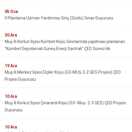
05
Oca
İl Planlama Uzman Yardımcısı Giriş (Sözlü) Sınav Duyurusu
30
Ara
Muş İli Korkut İlçesi Kümbet Köyü Sınırlarında yapılması planlanan
"Kümbet Depolamalı Güneş Enerji Santrali" ÇED Süreci Hk
19
Ara
Muş İli Merkez İlçesi Elçiler Köyü (G3-MUŞ-2-2 GES Projesi) ÇED
Projesi Duyurusu
10
Ara
Muş İli Korkut İlçesi Çınarardı Köyü (G3- Muş- 2-3 GES) ÇED Projesi
Duyurusu
10
Ara