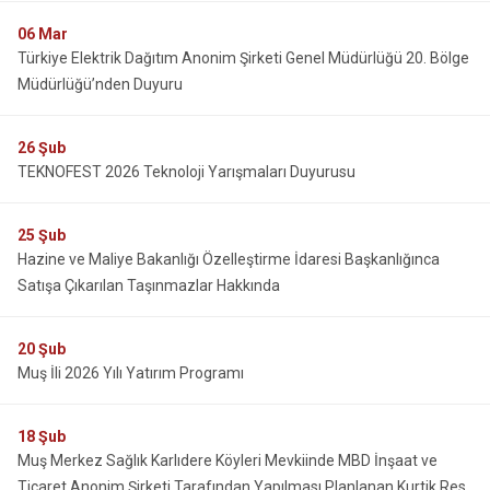
06
Mar
Türkiye Elektrik Dağıtım Anonim Şirketi Genel Müdürlüğü 20. Bölge
Müdürlüğü’nden Duyuru
26
Şub
TEKNOFEST 2026 Teknoloji Yarışmaları Duyurusu
25
Şub
Hazine ve Maliye Bakanlığı Özelleştirme İdaresi Başkanlığınca
Satışa Çıkarılan Taşınmazlar Hakkında
20
Şub
Muş İli 2026 Yılı Yatırım Programı
18
Şub
Muş Merkez Sağlık Karlıdere Köyleri Mevkiinde MBD İnşaat ve
Ticaret Anonim Şirketi Tarafından Yapılması Planlanan Kurtik Res