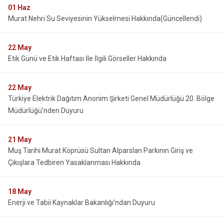
01
Haz
Murat Nehri Su Seviyesinin Yükselmesi Hakkında(Güncellendi)
22
May
Etik Günü ve Etik Haftası İle İlgili Görseller Hakkında
22
May
Türkiye Elektrik Dağıtım Anonim Şirketi Genel Müdürlüğü 20. Bölge
Müdürlüğü’nden Duyuru
21
May
Muş Tarihi Murat Köprüsü Sultan Alparslan Parkının Giriş ve
Çıkışlara Tedbiren Yasaklanması Hakkında
18
May
Enerji ve Tabii Kaynaklar Bakanlığı’ndan Duyuru