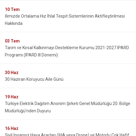
10
Tem
İlimizde Ortalama Hız İhlal Tespit Sistemlerinin Aktifleştirilmesi
Hakkında
03
Tem
Tarım ve Kırsal Kalkınmayı Destekleme Kurumu 2021-2027 IPARD
Programı (IPARD III Dönemi)
30
Haz
30 Haziran Koruyucu Aile Günü
19
Haz
Türkiye Elektrik Dağıtım Anonim Şirketi Genel Müdürlüğü 20. Bölge
Müdürlüğü’nden Duyuru
16
Haz
Sivil İnsansız Hava Araçları (İHA veya Drone) ve Motorlu Çok Hafif