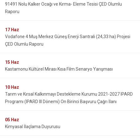
91491 Nolu Kalker Ocağı ve Kırma- Eleme Tesisi ÇED Olumlu
Raporu
17
Haz
Vodafone 4 Muş Merkez Güneş Enerji Santrali (24,33 ha) Projesi
ÇED Olumlu Raporu
15
Haz
Kastamonu Kültürel Mirası Kısa Film Senaryo Yarışması
10
Haz
Tarım ve Kırsal Kalkınmayı Destekleme Kurumu 2021-2027 IPARD
Programı (IPARD III Dönemi) On Birinci Başvuru Çağrı İlanı
05
Haz
Kimyasal İlaçlama Duyurusu