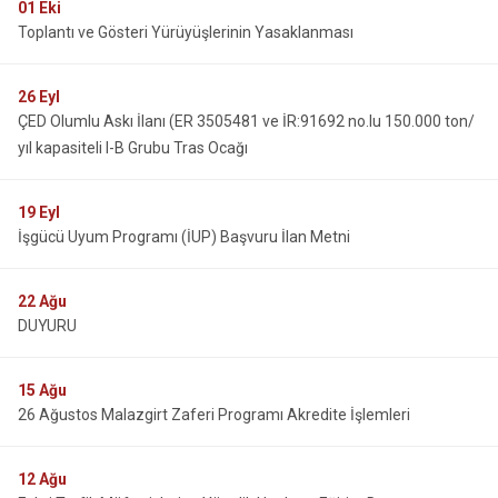
01
Eki
Toplantı ve Gösteri Yürüyüşlerinin Yasaklanması
26
Eyl
ÇED Olumlu Askı İlanı (ER 3505481 ve İR:91692 no.lu 150.000 ton/
yıl kapasiteli I-B Grubu Tras Ocağı
19
Eyl
İşgücü Uyum Programı (İUP) Başvuru İlan Metni
22
Ağu
DUYURU
15
Ağu
26 Ağustos Malazgirt Zaferi Programı Akredite İşlemleri
12
Ağu