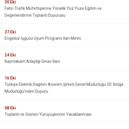
30
Eki
Fahri Trafik Müfettişlerine Yönelik Yüz Yüze Eğitim ve
Değerlendirme Toplantı Duyurusu
27
Eki
Engelsiz İşgücü Uyum Programı İlan Metni
24
Eki
Kaymakam Adaylığı Sınav İlanı
16
Eki
Türkiye Elektrik Dağıtım Anonim Şirketi Genel Müdürlüğü 20. Bölge
Müdürlüğü’nden Duyuru
08
Eki
Toplantı ve Gösteri Yürüyüşlerinin Yasaklanması