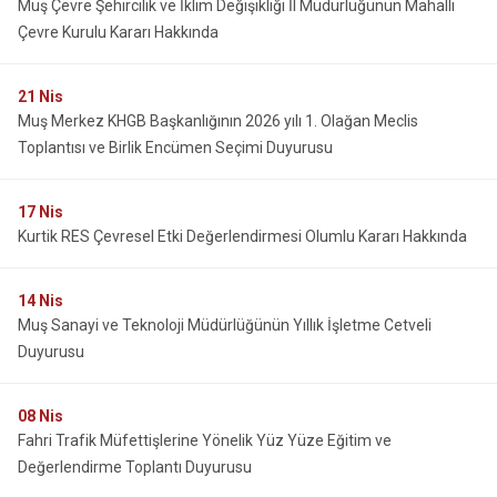
Muş Çevre Şehircilik ve İklim Değişikliği İl Müdürlüğünün Mahalli
Çevre Kurulu Kararı Hakkında
21
Nis
Muş Merkez KHGB Başkanlığının 2026 yılı 1. Olağan Meclis
Toplantısı ve Birlik Encümen Seçimi Duyurusu
17
Nis
Kurtik RES Çevresel Etki Değerlendirmesi Olumlu Kararı Hakkında
14
Nis
Muş Sanayi ve Teknoloji Müdürlüğünün Yıllık İşletme Cetveli
Duyurusu
08
Nis
Fahri Trafik Müfettişlerine Yönelik Yüz Yüze Eğitim ve
Değerlendirme Toplantı Duyurusu