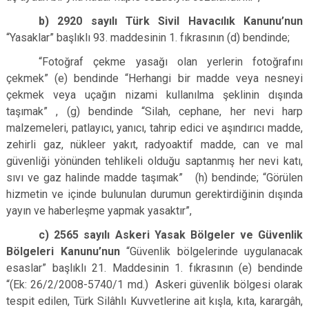
b) 2920 sayılı Türk Sivil Havacılık Kanunu’nun
“Yasaklar” başlıklı 93. maddesinin 1. fıkrasının (d) bendinde;
“Fotoğraf çekme yasağı olan yerlerin fotoğrafını
çekmek” (e) bendinde “Herhangi bir madde veya nesneyi
çekmek veya uçağın nizami kullanılma şeklinin dışında
taşımak” , (g) bendinde “Silah, cephane, her nevi harp
malzemeleri, patlayıcı, yanıcı, tahrip edici ve aşındırıcı madde,
zehirli gaz, nükleer yakıt, radyoaktif madde, can ve mal
güvenliği yönünden tehlikeli olduğu saptanmış her nevi katı,
sıvı ve gaz halinde madde taşımak” (h) bendinde; “Görülen
hizmetin ve içinde bulunulan durumun gerektirdiğinin dışında
yayın ve haberleşme yapmak yasaktır”,
c) 2565 sayılı Askeri Yasak Bölgeler ve Güvenlik
Bölgeleri Kanunu’nun
“Güvenlik bölgelerinde uygulanacak
esaslar” başlıklı 21. Maddesinin 1. fıkrasının (e) bendinde
“(Ek: 26/2/2008-5740/1 md.) Askeri güvenlik bölgesi olarak
tespit edilen, Türk Silâhlı Kuvvetlerine ait kışla, kıta, karargâh,