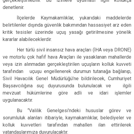
gerçekleştirilebilir. Bu izinlere uyulması ilgili kollukça
denetlenir.
İlçelerde Kaymakamlıklar, yukarıdaki maddelerde
belirtilenler dışında güvenlik bakımından hassasiyet arz eden
kritik tesisler üzerinde uçuş yasağı getirilmesine yönelik
kararlar alabileceklerdir.
Her türlü sivil insansız hava araçları (İHA veya DRONE)
ve motorlu çok hafif hava Araçları ile yasaklanan mahallerde
veya izin alınmadan gerçekleştirilen uçuşların kolluk kuvveti
tarafından uçuşu engellenerek durumun tutanağa bağlanıp,
Sivil Havacılık Genel Müdürlüğü’ne bildirilecek, Cumhuriyet
Başsavcılığına suç duyurusunda bulunulacak ve ilgili
mevzuat hükümlerine göre adli ve idari işlemler
uygulanacaktır.
Bu “Valilik Genelgesi’ndeki hususlar görev ve
sorumluluk alanları itibariyle, kaymakamlıklar, belediyeler ve
kolluk kuvvetleri tarafından mahallen ilan ettirilerek
vatandaşlarımıza duyurulacaktır.