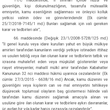
11/C maddesinde, “İl sınırları içinde huzur ve
güvenliğin, kişi dokunulmazlığının, tasarrufa müteaallik
emniyetin, kamu esenliğinin sağlanması ve önleyici kolluk
yetkisi valinin ödev ve görevlerindendir. (Ek cümle:
25/7/2018-7145/1 md.) Bunları sağlamak için vali gereken
karar ve tedbirleri alır”,
66. maddesinde (Değişik: 23/1/2008-5728/125 md.)
“İl genel kurulu veya idare kurulları yahut en büyük mülkiye
amirleri tarafından kanunların verdiği yetkiye istinaden ittihaz
ve usulen tebliğ veya ilan olunan karar ve tedbirlerin tatbik ve
icrasına muhalefet eden veya müşkülat gösterenler veya
riayet etmeyenler, mahallî mülkî amir tarafından Kabahatler
Kanununun 32 nci maddesi hükmü uyarınca cezalandırılır. (Ek
cümle: 27/3/2015 - 6638/16 md.) Ancak, kamu düzenini ve
güvenliğini veya kişilerin can ve mal emniyetini tehlikeye
düşürecek toplumsal olayların baş göstermesi hâlinde vali
tarafından kamu düzenini sağlamak amacıyla alınan ve
usulüne göre ilan olunan karar ve tedbirlere aykırı davrananlar,
üç aydan bir yıla kadar hapis cezasıyla cezalandırılır”,