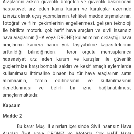
Araçlarının askeri güvenlik bölgeleri ve güvenlik bakımından
hassasiyet arz eden kamu kurum ve kuruluşlar üzerinde
izinsiz olarak uçuş yapmalarının, tehlikeli madde taşımalarının,
fotoğraf ve film çekimlerinin engellenmesi, gelişen teknoloji
ile birlikte motorlu çok hafif hava araçları ve sivil insansız
hava araçlarının (İHA veya DRONE) kullanımının sıklaştığı, hava
araçlarının kamera harici yük taşıyabilme kapasitelerinin
arttırıldığı bilindiğinden, terör örgütü mensuplarınca
hassasiyet arz eden kurum ve kuruşlar ile güvenlik
güçlerimize karşı bombalı saldırı ve keşif amaçlı eylemlerde
kullanılması ihtimaline binaen bu tür hava araçlarının satın
alınmasının, temin edilmesinin ve kullanılmasının
denetlenmesi ve belirli bir izne bağlanabilmesi,
amaçlanmaktadır.
Kapsam
Madde 2 -
Bu karar Muş İli sınırları içerisinde Sivil İnsansız Hava
Araçları (İHA veya DRONE) ve Motorlu Çok Hafif Hava