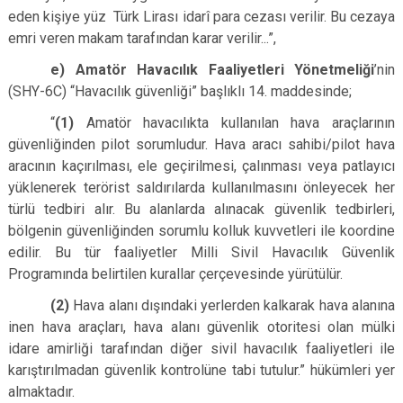
eden kişiye yüz Türk Lirası idarî para cezası verilir. Bu cezaya
emri veren makam tarafından karar verilir...”,
e) Amatör Havacılık Faaliyetleri Yönetmeliği
’nin
(SHY-6C) “Havacılık güvenliği” başlıklı 14. maddesinde;
“
(1)
Amatör havacılıkta kullanılan hava araçlarının
güvenliğinden pilot sorumludur. Hava aracı sahibi/pilot hava
aracının kaçırılması, ele geçirilmesi, çalınması veya patlayıcı
yüklenerek terörist saldırılarda kullanılmasını önleyecek her
türlü tedbiri alır. Bu alanlarda alınacak güvenlik tedbirleri,
bölgenin güvenliğinden sorumlu kolluk kuvvetleri ile koordine
edilir. Bu tür faaliyetler Milli Sivil Havacılık Güvenlik
Programında belirtilen kurallar çerçevesinde yürütülür.
(2)
Hava alanı dışındaki yerlerden kalkarak hava alanına
inen hava araçları, hava alanı güvenlik otoritesi olan mülki
idare amirliği tarafından diğer sivil havacılık faaliyetleri ile
karıştırılmadan güvenlik kontrolüne tabi tutulur.” hükümleri yer
almaktadır.