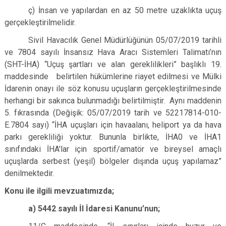
ç) İnsan ve yapılardan en az 50 metre uzaklıkta uçuş
gerçekleştirilmelidir.
Sivil Havacılık Genel Müdürlüğünün 05/07/2019 tarihli
ve 7804 sayılı İnsansız Hava Aracı Sistemleri Talimatı’nın
(SHT-İHA) “Uçuş şartları ve alan gereklilikleri” başlıklı 19.
maddesinde belirtilen hükümlerine riayet edilmesi ve Mülki
İdarenin onayı ile söz konusu uçuşların gerçekleştirilmesinde
herhangi bir sakınca bulunmadığı belirtilmiştir. Aynı maddenin
5. fıkrasında (Değişik: 05/07/2019 tarih ve 52217814-010-
E.7804 sayı) “İHA uçuşları için havaalanı, heliport ya da hava
parkı gerekliliği yoktur. Bununla birlikte, İHA0 ve İHA1
sınıfındaki İHA'lar için sportif/amatör ve bireysel amaçlı
uçuşlarda serbest (yeşil) bölgeler dışında uçuş yapılamaz”
denilmektedir.
Konu ile ilgili mevzuatımızda;
a) 5442 sayılı İl İdaresi Kanunu’nun;