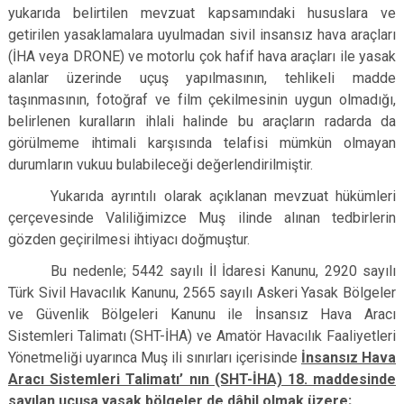
yukarıda belirtilen mevzuat kapsamındaki hususlara ve
getirilen yasaklamalara uyulmadan sivil insansız hava araçları
(İHA veya DRONE) ve motorlu çok hafif hava araçları ile yasak
alanlar üzerinde uçuş yapılmasının, tehlikeli madde
taşınmasının, fotoğraf ve film çekilmesinin uygun olmadığı,
belirlenen kuralların ihlali halinde bu araçların radarda da
görülmeme ihtimali karşısında telafisi mümkün olmayan
durumların vukuu bulabileceği değerlendirilmiştir.
Yukarıda ayrıntılı olarak açıklanan mevzuat hükümleri
çerçevesinde Valiliğimizce Muş ilinde alınan tedbirlerin
gözden geçirilmesi ihtiyacı doğmuştur.
Bu nedenle; 5442 sayılı İl İdaresi Kanunu, 2920 sayılı
Türk Sivil Havacılık Kanunu, 2565 sayılı Askeri Yasak Bölgeler
ve Güvenlik Bölgeleri Kanunu ile İnsansız Hava Aracı
Sistemleri Talimatı (SHT-İHA) ve Amatör Havacılık Faaliyetleri
Yönetmeliği uyarınca Muş ili sınırları içerisinde
İnsansız Hava
Aracı Sistemleri Talimatı’ nın (SHT-İHA) 18. maddesinde
sayılan uçuşa yasak bölgeler de dâhil olmak üzere;