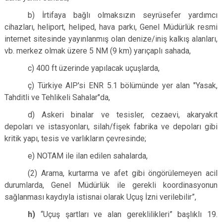
b) İrtifaya bağlı olmaksızın seyrüsefer yardımcı
cihazları, heliport, heliped, hava parkı, Genel Müdürlük resmi
internet sitesinde yayınlanmış olan denize/iniş kalkış alanları,
vb. merkez olmak üzere 5 NM (9 km) yarıçaplı sahada,
c) 400 ft üzerinde yapılacak uçuşlarda,
ç) Türkiye AlP'si ENR 5.1 bölümünde yer alan "Yasak,
Tahditli ve Tehlikeli Sahalar"da,
d) Askeri binalar ve tesisler, cezaevi, akaryakıt
depoları ve istasyonları, silah/fişek fabrika ve depoları gibi
kritik yapı, tesis ve varlıkların çevresinde;
e) NOTAM ile ilan edilen sahalarda,
(2) Arama, kurtarma ve afet gibi öngörülemeyen acil
durumlarda, Genel Müdürlük ile gerekli koordinasyonun
sağlanması kaydıyla istisnai olarak Uçuş İzni verilebilir”,
h)
“Uçuş şartları ve alan gereklilikleri” başlıklı 19.