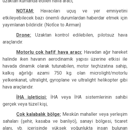
uzaktan kumanda edilen hava aracı,
NOTAM:
Havacıları uçuş ve yer emniyetini
etkileyebilecek bazı önemli durumlardan haberdar etmek için
yayımlanan bildiridir. (Notİce to Airman)
Drone:
Uzaktan kontrol edilebilen, pilotsuz hava
araçlarıdır.
Motorlu çok hafif hava aracı:
Havadan ağır hareket
halinde iken havanın aerodinamik yapısı üzerine etkisi ile
havada dinamik olarak tutunabilen, motor teçhizatına sahip,
kalkış ağırlığı azami 750 kg. olan microlight/motorlu
yelkenkanat, ultralight, gyroplane ve ultralight helikopter gibi
hava araçlarıdır.
İHA işleticisi:
İHA veya İHA sistemlerinin sahibi
gerçek veya tüzel kişi,
Çok kalabalık bölge:
Meskûn mahaller veya yerleşim
sahaları (şehir, kasaba ve banliyö), sanayi bölgesi, ticaret
alanı, vb. içerisinde yüksek yoğunlukta insan bulunan