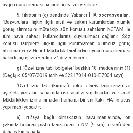
uygun görülmemesi halinde uçuş izni verilmez.
5. fıkrasının (ç) bendinde; Yabancı
İHA operasyonları
,
“Başvurulara ilişkin ilgili sivil ve askeri kurumlardan olumlu
görüş alınmasını müteakip söz konusu sahaların NOTAM ile
tüm hava sahası kullanıcılarına duyurulması sağlanır. Söz
konusu taleplere ilişkin ilgili kurumlardan olumsuz görüş
alınması veya Genel Müdürlük tarafından uygun görülmemesi
halinde uçuş izni verilmez.” düzenlemesi,
g)
“Özel izne tabi bölgeler” başlıklı 18. maddesinin (1)
(Değişik: 05/07/2019 tarih ve 52217814-010-E.7804 sayı);
“Özel izne tabi (kırmızı) bölge olarak tanımlanan ve
aşağıda yer alan sahalarda risk analizi yapılmadan ve Genel
Müdürlükten izin alınmadan herhangi bir sınıftaki İHA ile uçuş
yapılması yasaktır:
a) İrtifaya bağlı olmaksızın havalimanlarında, en
yakında bulunan pistin kenarından 5 NM (9 km) mesafeden
daha yakın sahada,