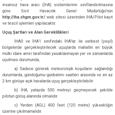
insansız hava aracı (İHA) sistemlerinin sınıflandırılmasına
göre Sivil Havacılık Genel Müdürlüğü’nün
http://iha.shgm.gov.tr/
web sitesi üzerinden İHA/Pilot kayıt
ve tescil işlemleri yapılacaktır.
Uçuş Şartları ve Alan Gereklilikleri
İHA0 ve İHA1 sınıfındaki İHA'lar ile serbest (yeşil)
bölgelerde gerçekleştirilecek uçuşlarda mahallin en büyük
mülki idare amiri tarafından yasaklanmayan yer ve zamanlarda
uçulması durumunda;
a) Sadece görerek meteorolojik koşulların sağlandığı
durumlarda, gündoğumu-günbatımı saatleri arasında ve en az
2 km görüşe açık havalarda uçuş gerçekleştirilebilir.
b) İHA, yatayda 500 metreyi geçmeyecek şekilde
pilotun görüş alanında olmalıdır.
c) Yerden (AGL) 400 feet (120 metre) yüksekliğin
üzerine çıkılmamalıdır.