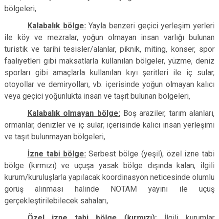
bölgeleri,
Kalabalık bölge:
Yayla benzeri geçici yerleşim yerleri
ile köy ve mezralar, yoğun olmayan insan varlığı bulunan
turistik ve tarihi tesisler/alanlar, piknik, miting, konser, spor
faaliyetleri gibi maksatlarla kullanılan bölgeler, yüzme, deniz
sporları gibi amaçlarla kullanılan kıyı şeritleri ile iç sular,
otoyollar ve demiryolları, vb. içerisinde yoğun olmayan kalıcı
veya geçici yoğunlukta insan ve taşıt bulunan bölgeleri,
Kalabalık olmayan bölge:
Boş araziler, tarım alanları,
ormanlar, denizler ve iç sular; içerisinde kalıcı insan yerleşimi
ve taşıt bulunmayan bölgeleri,
İzne tabi bölge:
Serbest bölge (yeşil), özel izne tabi
bölge (kırmızı) ve uçuşa yasak bölge dışında kalan, ilgili
kurum/kuruluşlarla yapılacak koordinasyon neticesinde olumlu
görüş alınması halinde NOTAM yayını ile uçuş
gerçekleştirilebilecek sahaları,
Özel izne tabi bölge (kırmızı):
İlgili kurumlar