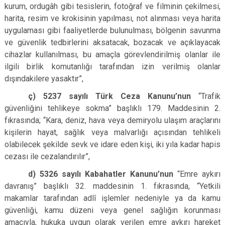
kurum, ordugâh gibi tesislerin, fotoğraf ve filminin çekilmesi,
harita, resim ve krokisinin yapılması, not alınması veya harita
uygulaması gibi faaliyetlerde bulunulması, bölgenin savunma
ve güvenlik tedbirlerini aksatacak, bozacak ve açıklayacak
cihazlar kullanılması, bu amaçla görevlendirilmiş olanlar ile
ilgili birlik komutanlığı tarafından izin verilmiş olanlar
dışındakilere yasaktır”,
ç) 5237 sayılı Türk Ceza Kanunu’nun
“Trafik
güvenliğini tehlikeye sokma” başlıklı 179. Maddesinin 2.
fıkrasında; “Kara, deniz, hava veya demiryolu ulaşım araçlarını
kişilerin hayat, sağlık veya malvarlığı açısından tehlikeli
olabilecek şekilde sevk ve idare eden kişi, iki yıla kadar hapis
cezası ile cezalandırılır”,
d) 5326 sayılı Kabahatler Kanunu’nun
“Emre aykırı
davranış” başlıklı 32. maddesinin 1. fıkrasında, “Yetkili
makamlar tarafından adlî işlemler nedeniyle ya da kamu
güvenliği, kamu düzeni veya genel sağlığın korunması
amacıyla, hukuka uygun olarak verilen emre aykırı hareket