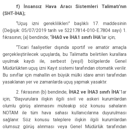
f) İnsansız Hava Aracı Sistemleri Talimatı’nın
(SHT-İHA);
“Uçuş izni gereklilikleri” başlıklı 17. maddesinin
(Değişik: 05/07/2019 tarih ve 52217814-010-E.7804 sayı) 1.
fıkrasının; (a) bendinde; “
İHA0 ve İHA1 sınıfı İHA
’lar için;
“Ticari faaliyetler dışında sportif ve amatör amaçla
gerçekleştirilecek uçuşlarda, bu Talimatta belirtilen kurallara
uyulmak kaydı ile, serbest (yeşil) bölgelerde Genel
Müdürlükten uçuş izni Kayıt sistemi tarafından otomatik verilir.
Bu sınıflar için mahallin en büyük mülki idare amiri tarafından
yasaklanan yer ve zamanlarda uçuş yapmak yasaktır.
2. fıkrasının (b) bendinde;
İHA2 ve İHA3 sınıfı İHA
’1ar
için; “Başvurulara ilişkin ilgili sivil ve askeri kurumlardan
olumlu görüş alınmasını müteakip söz konusu sahaların
NOTAM ile tüm hava sahası kullanıcılarına duyurulması
sağlanır. Söz konusu taleplere ilişkin ilgili kurumlardan
olumsuz görüş alınması veya Genel Müdürlük tarafından