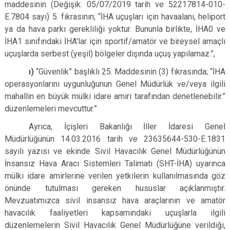
maddesinin (Değişik: 05/07/2019 tarih ve 52217814-010-
E.7804 sayı) 5. fıkrasının; “İHA uçuşları için havaalanı, heliport
ya da hava parkı gerekliliği yoktur. Bununla birlikte, İHA0 ve
İHA1 sınıfındaki İHA'lar için sportif/amatör ve bireysel amaçlı
uçuşlarda serbest (yeşil) bölgeler dışında uçuş yapılamaz.”,
ı)
“Güvenlik” başlıklı 25. Maddesinin (3) fıkrasında; “İHA
operasyonlarını uygunluğunun Genel Müdürlük ve/veya ilgili
mahallin en büyük mülki idare amiri tarafından denetlenebilir.”
düzenlemeleri mevcuttur.”
Ayrıca, İçişleri Bakanlığı İller İdaresi Genel
Müdürlüğünün 14.03.2016 tarih ve 23635644-530-E.1831
sayılı yazısı ve ekinde Sivil Havacılık Genel Müdürlüğünün
İnsansız Hava Aracı Sistemleri Talimatı (SHT-İHA) uyarınca
mülki idare amirlerine verilen yetkilerin kullanılmasında göz
önünde tutulması gereken hususlar açıklanmıştır.
Mevzuatımızca sivil insansız hava araçlarının ve amatör
havacılık faaliyetleri kapsamındaki uçuşlarla ilgili
düzenlemelerin Sivil Havacılık Genel Müdürlüğüne verildiği,