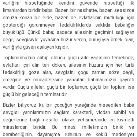
varlığını hissettiğinde kendini güvende hissettiği ilk
limanlardan biridir baba. Bazen bir nasihatte, bazen sessizce
omuza konan bir elde, bazen de evlatlarının mutluluğu için
gösterdiği görünmeyen fedakârlıklarda saklıdır babalığın
büyüklüğü. Çünkü baba; sadece ailesinin geçimini sağlayan
değil, sevgisiyle yuvasına huzur veren, duruşuyla örnek olan,
varlığıyla güven aşılayan kişidir.
Toplumumuzun sahip olduğu güçlü aile yapısının temelinde;
evlatları için alın teri döken, ailesinin huzuru için her türlü
fedakârlığı göze alan, sevgisini çoğu zaman söze değil,
emeğine ve mücadelesine yansıtan babalarımızın gayreti
vardır. Güçlü aileler, güçlü bir toplumun; güçlü bir toplum ise
güçlü bir geleceğin teminatıdır.
Bizler biliyoruz ki; bir çocuğun yüreğinde hissedilen baba
sevgisi, yarınlarımızın sağlam karakterli, vicdan sahibi ve
değerlerine bağlı nesiller olarak yetişmesinde en kıymetli
miraslardan biridir. Bu miras, milletimizin birlik ve
beraberliğinin, dayanışma ruhunun ve köklü medeniyet